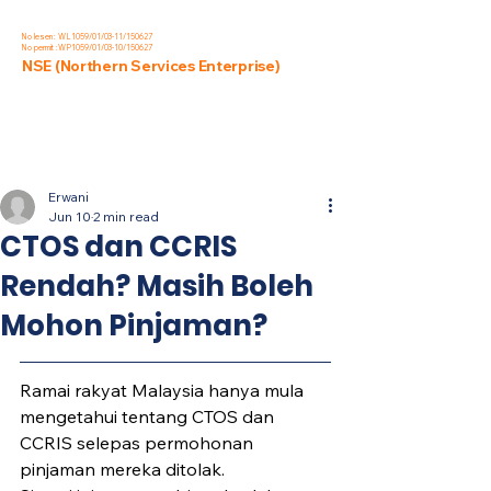
No lesen : WL1059/01/03-11/150627
No permit :WP1059/01/03-10/150627
NSE (Northern Services Enterprise)
Post
Erwani
Jun 10
2 min read
CTOS dan CCRIS
Rendah? Masih Boleh
Mohon Pinjaman?
Ramai rakyat Malaysia hanya mula 
mengetahui tentang CTOS dan 
CCRIS selepas permohonan 
pinjaman mereka ditolak.