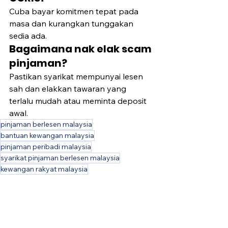
Cuba bayar komitmen tepat pada 
masa dan kurangkan tunggakan 
sedia ada.
Bagaimana nak elak scam 
pinjaman?
Pastikan syarikat mempunyai lesen 
sah dan elakkan tawaran yang 
terlalu mudah atau meminta deposit 
awal.
pinjaman berlesen malaysia
bantuan kewangan malaysia
pinjaman peribadi malaysia
syarikat pinjaman berlesen malaysia
kewangan rakyat malaysia
pinjaman sah malaysia
pinjaman batu pahat
pinjaman tanpa bank malaysia
bantuan kewangan segera malaysia
masalah hutang malaysia
pinjaman johor malaysia