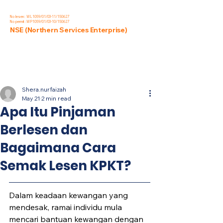
No lesen : WL1059/01/03-11/150627
No permit :WP1059/01/03-10/150627
NSE (Northern Services Enterprise)
Post
Shera.nurfaizah
May 21
2 min read
Apa Itu Pinjaman
Berlesen dan
Bagaimana Cara
Semak Lesen KPKT?
Dalam keadaan kewangan yang 
mendesak, ramai individu mula 
mencari bantuan kewangan dengan 