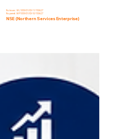
No lesen : WL1059/01/03-11/150627
No permit :WP1059/01/03-10/150627
NSE (Northern Services Enterprise)
Blog