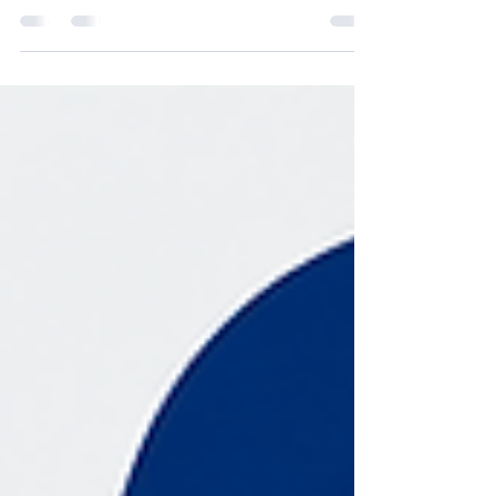
Ingin meningkatkan peluang kelulusan pinjaman?
Ketahui beberapa langkah penting yang boleh
membantu melancarkan proses permohonan
bantuan kewangan di Malaysia.